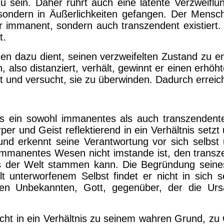
zu sein. Daher rührt auch eine latente Verzweifl
, sondern in Äußerlichkeiten gefangen. Der Mensch
r immanent, sondern auch transzendent existiert. Er
t.
n dazu dient, seinen verzweifelten Zustand zu erk
ch, also distanziert, verhält, gewinnt er einen er
t und versucht, sie zu überwinden. Dadurch erreic
ls ein sowohl immanentes als auch transzendent
er und Geist reflektierend in ein Verhältnis setz
 und erkennt seine Verantwortung vor sich selbs
n immanentes Wesen nicht imstande ist, den trans
us der Welt stammen kann. Die Begründung seine
t unterworfenem Selbst findet er nicht in sich se
ten Unbekannten, Gott, gegenüber, der die Urs
ht in ein Verhältnis zu seinem wahren Grund, zu G