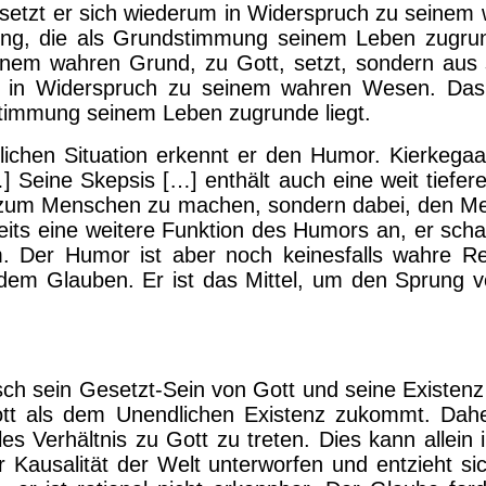
l, setzt er sich wiederum in Widerspruch zu seine
flung, die als Grundstimmung seinem Leben zugru
einem wahren Grund, zu Gott, setzt, sondern aus s
um in Widerspruch zu seinem wahren Wesen. Das fü
stimmung seinem Leben zugrunde liegt.
ichen Situation erkennt er den Humor. Kierkegaa
…] Seine Skepsis […] enthält auch eine weit tiefere 
zum Menschen zu machen, sondern dabei, den 
eits eine weitere Funktion des Humors an, er scha
 Der Humor ist aber noch keinesfalls wahre Reli
 dem Glauben. Er ist das Mittel, um den Sprung v
ch sein Gesetzt-Sein von Gott und seine Existenz v
tt als dem Unendlichen Existenz zukommt. Daher 
les Verhältnis zu Gott zu treten. Dies kann allei
er Kausalität der Welt unterworfen und entzieht s