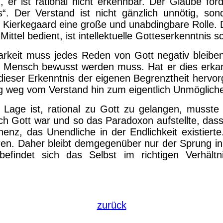
er ist rational nicht erkennbar. Der Glaube for
“. Der Verstand ist nicht gänzlich unnötig, sond
r Kierkegaard eine große und unabdingbare Rolle. 
Mittel bedient, ist intellektuelle Gotteserkenntnis 
rkeit muss jedes Reden von Gott negativ bleiben
r Mensch bewusst werden muss. Hat er dies erkann
dieser Erkenntnis der eigenen Begrenztheit herv
 weg vom Verstand hin zum eigentlich Unmöglich
Lage ist, rational zu Gott zu gelangen, musste 
 Gott war und so das Paradoxon aufstellte, dass d
nz, das Unendliche in der Endlichkeit existierte
ren. Daher bleibt demgegenüber nur der Sprung in
efindet sich das Selbst im richtigen Verhäl
zurück