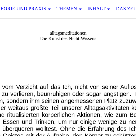
EORIE UND PRAXIS
THEMEN
INHALT
DAS ZEI
alltagsmeditationen
Die Kunst des Nicht-Wissens
Verzicht
 vom Verzicht auf das Ich, nicht von seiner Auf
ch zu verlieren, beunruhigen oder sogar ängstigen. 
en, sondern ihm seinen angemessenen Platz zuzuw
r weitaus größte Teil unserer Alltagsaktivitäten 
nd ritualisierten körperlichen Aktionen, wie zum Be
, Essen und Trinken, um nur einige wenige zu 
 überqueren wolltest. Ohne die Erfahrung des Ich
s Geistes mit der Aufgabe, den Körper zu schützen